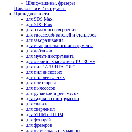
Шлифмашины, фрезеры
Показать все Инструмент
Принадлежности
для SDS Max
для SDS Plus
для алмазного сверления
для гвоздезабивателей и степлеров
для заворачивания
для измерительного инструмента
для лобзиков
для мультиинструмента
для отбойных молотков 19 - 30 мм
для пил "АЛЛИГАТОР"
для пил дисковых
для пил ленточных
для плиткореза
для пылесосов
для рубанков и рейсмусов
для садового инструмента
для сварки
для сверления
для УШМ и ПШМ
для фонарей
для фрезеров
для шлифовальных машин