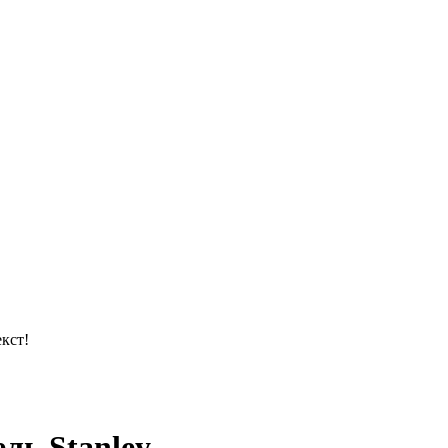
кст!
ль Stanley