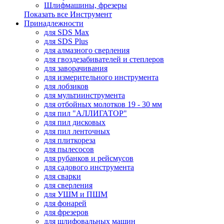
Шлифмашины, фрезеры
Показать все Инструмент
Принадлежности
для SDS Max
для SDS Plus
для алмазного сверления
для гвоздезабивателей и степлеров
для заворачивания
для измерительного инструмента
для лобзиков
для мультиинструмента
для отбойных молотков 19 - 30 мм
для пил "АЛЛИГАТОР"
для пил дисковых
для пил ленточных
для плиткореза
для пылесосов
для рубанков и рейсмусов
для садового инструмента
для сварки
для сверления
для УШМ и ПШМ
для фонарей
для фрезеров
для шлифовальных машин