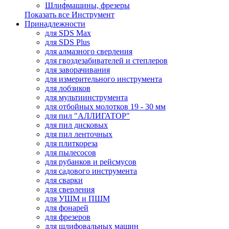
Шлифмашины, фрезеры
Показать все Инструмент
Принадлежности
для SDS Max
для SDS Plus
для алмазного сверления
для гвоздезабивателей и степлеров
для заворачивания
для измерительного инструмента
для лобзиков
для мультиинструмента
для отбойных молотков 19 - 30 мм
для пил "АЛЛИГАТОР"
для пил дисковых
для пил ленточных
для плиткореза
для пылесосов
для рубанков и рейсмусов
для садового инструмента
для сварки
для сверления
для УШМ и ПШМ
для фонарей
для фрезеров
для шлифовальных машин