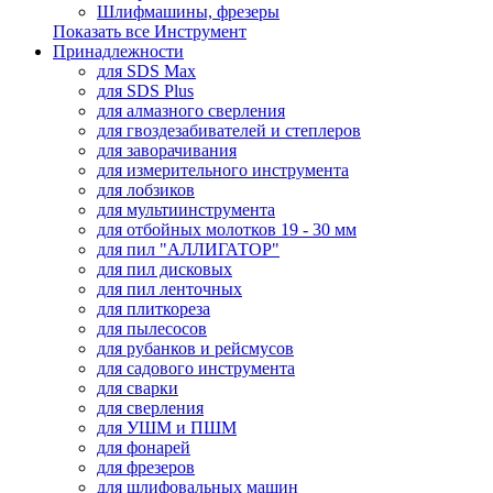
Шлифмашины, фрезеры
Показать все Инструмент
Принадлежности
для SDS Max
для SDS Plus
для алмазного сверления
для гвоздезабивателей и степлеров
для заворачивания
для измерительного инструмента
для лобзиков
для мультиинструмента
для отбойных молотков 19 - 30 мм
для пил "АЛЛИГАТОР"
для пил дисковых
для пил ленточных
для плиткореза
для пылесосов
для рубанков и рейсмусов
для садового инструмента
для сварки
для сверления
для УШМ и ПШМ
для фонарей
для фрезеров
для шлифовальных машин