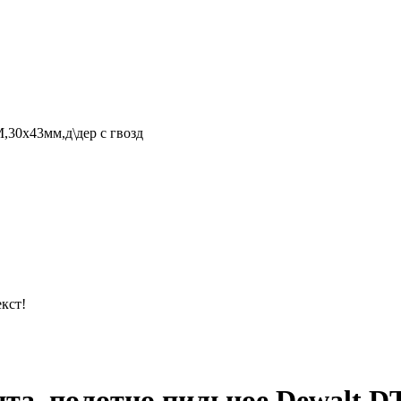
,30х43мм,д\дер с гвозд
кст!
та ,полотно пильное Dewalt D