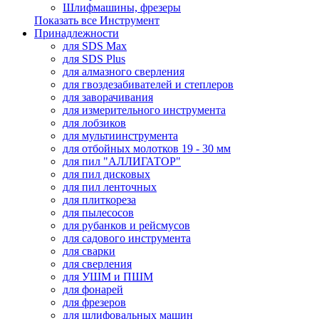
Шлифмашины, фрезеры
Показать все Инструмент
Принадлежности
для SDS Max
для SDS Plus
для алмазного сверления
для гвоздезабивателей и степлеров
для заворачивания
для измерительного инструмента
для лобзиков
для мультиинструмента
для отбойных молотков 19 - 30 мм
для пил "АЛЛИГАТОР"
для пил дисковых
для пил ленточных
для плиткореза
для пылесосов
для рубанков и рейсмусов
для садового инструмента
для сварки
для сверления
для УШМ и ПШМ
для фонарей
для фрезеров
для шлифовальных машин