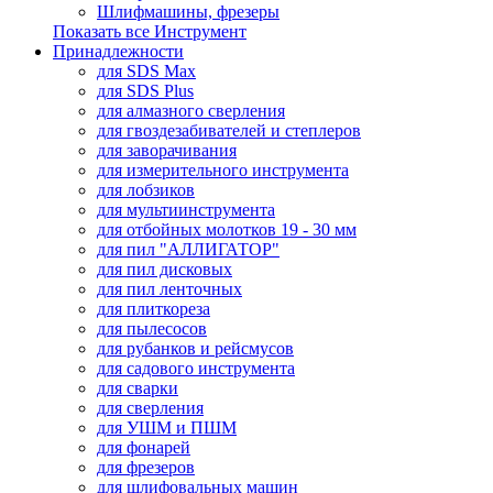
Шлифмашины, фрезеры
Показать все Инструмент
Принадлежности
для SDS Max
для SDS Plus
для алмазного сверления
для гвоздезабивателей и степлеров
для заворачивания
для измерительного инструмента
для лобзиков
для мультиинструмента
для отбойных молотков 19 - 30 мм
для пил "АЛЛИГАТОР"
для пил дисковых
для пил ленточных
для плиткореза
для пылесосов
для рубанков и рейсмусов
для садового инструмента
для сварки
для сверления
для УШМ и ПШМ
для фонарей
для фрезеров
для шлифовальных машин