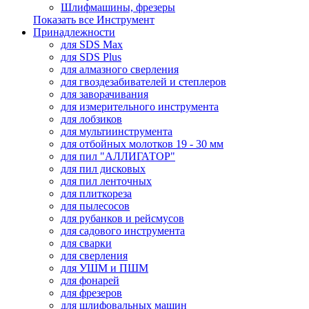
Шлифмашины, фрезеры
Показать все Инструмент
Принадлежности
для SDS Max
для SDS Plus
для алмазного сверления
для гвоздезабивателей и степлеров
для заворачивания
для измерительного инструмента
для лобзиков
для мультиинструмента
для отбойных молотков 19 - 30 мм
для пил "АЛЛИГАТОР"
для пил дисковых
для пил ленточных
для плиткореза
для пылесосов
для рубанков и рейсмусов
для садового инструмента
для сварки
для сверления
для УШМ и ПШМ
для фонарей
для фрезеров
для шлифовальных машин