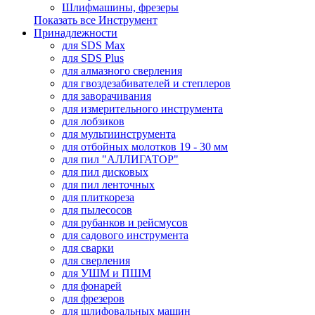
Шлифмашины, фрезеры
Показать все Инструмент
Принадлежности
для SDS Max
для SDS Plus
для алмазного сверления
для гвоздезабивателей и степлеров
для заворачивания
для измерительного инструмента
для лобзиков
для мультиинструмента
для отбойных молотков 19 - 30 мм
для пил "АЛЛИГАТОР"
для пил дисковых
для пил ленточных
для плиткореза
для пылесосов
для рубанков и рейсмусов
для садового инструмента
для сварки
для сверления
для УШМ и ПШМ
для фонарей
для фрезеров
для шлифовальных машин