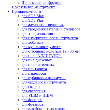
Шлифмашины, фрезеры
Показать все Инструмент
Принадлежности
для SDS Max
для SDS Plus
для алмазного сверления
для гвоздезабивателей и степлеров
для заворачивания
для измерительного инструмента
для лобзиков
для мультиинструмента
для отбойных молотков 19 - 30 мм
для пил "АЛЛИГАТОР"
для пил дисковых
для пил ленточных
для плиткореза
для пылесосов
для рубанков и рейсмусов
для садового инструмента
для сварки
для сверления
для УШМ и ПШМ
для фонарей
для фрезеров
для шлифовальных машин