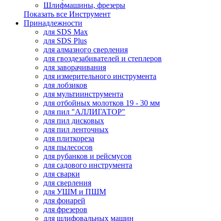
Шлифмашины, фрезеры
Показать все Инструмент
Принадлежности
для SDS Max
для SDS Plus
для алмазного сверления
для гвоздезабивателей и степлеров
для заворачивания
для измерительного инструмента
для лобзиков
для мультиинструмента
для отбойных молотков 19 - 30 мм
для пил "АЛЛИГАТОР"
для пил дисковых
для пил ленточных
для плиткореза
для пылесосов
для рубанков и рейсмусов
для садового инструмента
для сварки
для сверления
для УШМ и ПШМ
для фонарей
для фрезеров
для шлифовальных машин