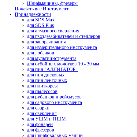
Шлифмашины, фрезеры
Показать все Инструмент
Принадлежности
для SDS Max
для SDS Plus
для алмазного сверления
для гвоздезабивателей и степлеров
для заворачивания
для измерительного инструмента
для лобзиков
для мультиинструмента
для отбойных молотков 19 - 30 мм
для пил "АЛЛИГАТОР"
для пил дисковых
для пил ленточных
для плиткореза
для пылесосов
для рубанков и рейсмусов
для садового инструмента
для сварки
для сверления
для УШМ и ПШМ
для фонарей
для фрезеров
для шлифовальных машин