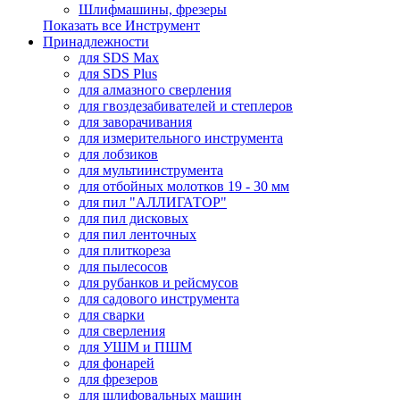
Шлифмашины, фрезеры
Показать все Инструмент
Принадлежности
для SDS Max
для SDS Plus
для алмазного сверления
для гвоздезабивателей и степлеров
для заворачивания
для измерительного инструмента
для лобзиков
для мультиинструмента
для отбойных молотков 19 - 30 мм
для пил "АЛЛИГАТОР"
для пил дисковых
для пил ленточных
для плиткореза
для пылесосов
для рубанков и рейсмусов
для садового инструмента
для сварки
для сверления
для УШМ и ПШМ
для фонарей
для фрезеров
для шлифовальных машин