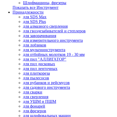
Шлифмашины, фрезеры
Показать все Инструмент
Принадлежности
для SDS Max
для SDS Plus
для алмазного сверления
для гвоздезабивателей и степлеров
для заворачивания
для измерительного инструмента
для лобзиков
для мультиинструмента
для отбойных молотков 19 - 30 мм
для пил "АЛЛИГАТОР"
для пил дисковых
для пил ленточных
для плиткореза
для пылесосов
для рубанков и рейсмусов
для садового инструмента
для сварки
для сверления
для УШМ и ПШМ
для фонарей
для фрезеров
для шлифовальных машин