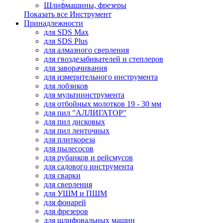
Шлифмашины, фрезеры
Показать все Инструмент
Принадлежности
для SDS Max
для SDS Plus
для алмазного сверления
для гвоздезабивателей и степлеров
для заворачивания
для измерительного инструмента
для лобзиков
для мультиинструмента
для отбойных молотков 19 - 30 мм
для пил "АЛЛИГАТОР"
для пил дисковых
для пил ленточных
для плиткореза
для пылесосов
для рубанков и рейсмусов
для садового инструмента
для сварки
для сверления
для УШМ и ПШМ
для фонарей
для фрезеров
для шлифовальных машин