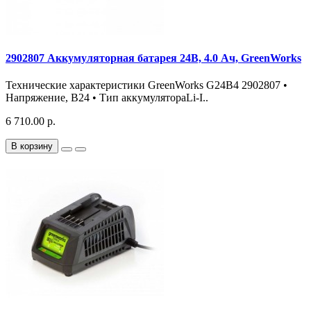
2902807 Аккумуляторная батарея 24В, 4.0 Ач, GreenWorks
Технические характеристики GreenWorks G24B4 2902807 •
Напряжение, В24 • Тип аккумулятораLi-I..
6 710.00 р.
В корзину