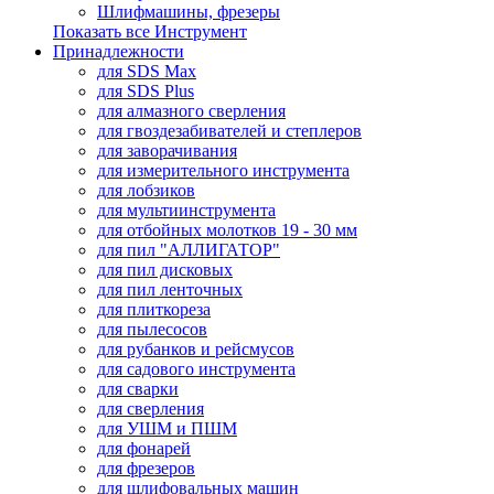
Шлифмашины, фрезеры
Показать все Инструмент
Принадлежности
для SDS Max
для SDS Plus
для алмазного сверления
для гвоздезабивателей и степлеров
для заворачивания
для измерительного инструмента
для лобзиков
для мультиинструмента
для отбойных молотков 19 - 30 мм
для пил "АЛЛИГАТОР"
для пил дисковых
для пил ленточных
для плиткореза
для пылесосов
для рубанков и рейсмусов
для садового инструмента
для сварки
для сверления
для УШМ и ПШМ
для фонарей
для фрезеров
для шлифовальных машин