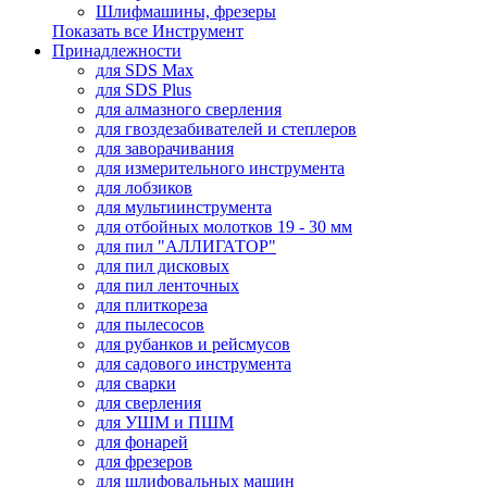
Шлифмашины, фрезеры
Показать все Инструмент
Принадлежности
для SDS Max
для SDS Plus
для алмазного сверления
для гвоздезабивателей и степлеров
для заворачивания
для измерительного инструмента
для лобзиков
для мультиинструмента
для отбойных молотков 19 - 30 мм
для пил "АЛЛИГАТОР"
для пил дисковых
для пил ленточных
для плиткореза
для пылесосов
для рубанков и рейсмусов
для садового инструмента
для сварки
для сверления
для УШМ и ПШМ
для фонарей
для фрезеров
для шлифовальных машин