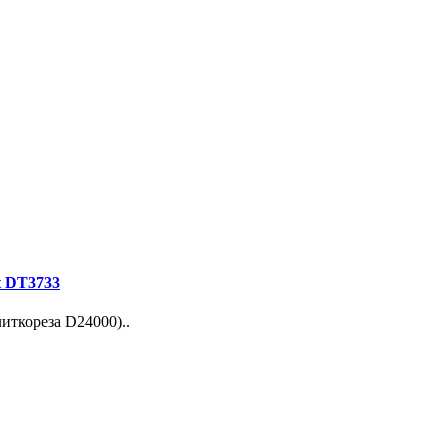
t DT3733
иткореза D24000)..