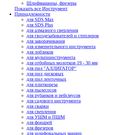
Шлифмашины, фрезеры
Показать все Инструмент
Принадлежности
для SDS Max
для SDS Plus
для алмазного сверления
для гвоздезабивателей и степлеров
для заворачивания
для измерительного инструмента
для лобзиков
для мультиинструмента
для отбойных молотков 19 - 30 мм
для пил "АЛЛИГАТОР"
для пил дисковых
для пил ленточных
для плиткореза
для пылесосов
для рубанков и рейсмусов
для садового инструмента
для сварки
для сверления
для УШМ и ПШМ
для фонарей
для фрезеров
для шлифовальных машин