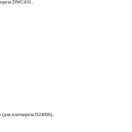
кореза DWC410..
(для плиткореза D24000)..