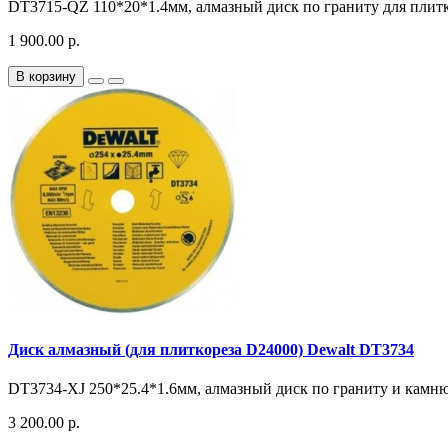
DT3715-QZ 110*20*1.4мм, алмазный диск по граниту для плит
1 900.00 р.
В корзину
Диск алмазный (для плиткореза D24000) Dewalt DT3734
DT3734-XJ 250*25.4*1.6мм, алмазный диск по граниту и камню 
3 200.00 р.