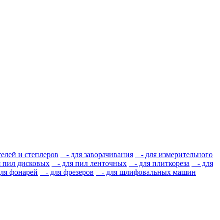
елей и степлеров
- для заворачивания
- для измерительного
 пил дисковых
- для пил ленточных
- для плиткореза
- для
ля фонарей
- для фрезеров
- для шлифовальных машин