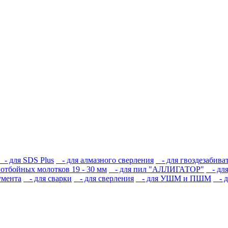
- для SDS Plus
- для алмазного сверления
- для гвоздезабиват
отбойных молотков 19 - 30 мм
- для пил "АЛЛИГАТОР"
- для
умента
- для сварки
- для сверления
- для УШМ и ПШМ
- д