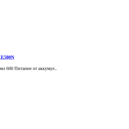
DCE580N
л 600 Питание от аккумул..