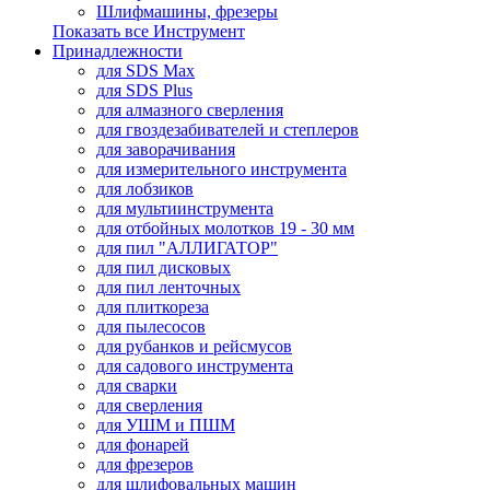
Шлифмашины, фрезеры
Показать все Инструмент
Принадлежности
для SDS Max
для SDS Plus
для алмазного сверления
для гвоздезабивателей и степлеров
для заворачивания
для измерительного инструмента
для лобзиков
для мультиинструмента
для отбойных молотков 19 - 30 мм
для пил "АЛЛИГАТОР"
для пил дисковых
для пил ленточных
для плиткореза
для пылесосов
для рубанков и рейсмусов
для садового инструмента
для сварки
для сверления
для УШМ и ПШМ
для фонарей
для фрезеров
для шлифовальных машин