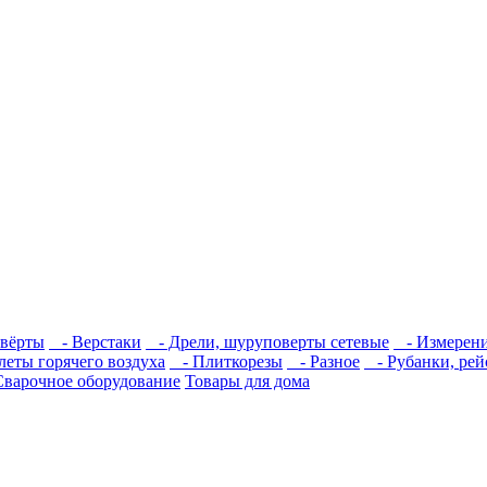
вёрты
- Верстаки
- Дрели, шуруповерты сетевые
- Измерение
еты горячего воздуха
- Плиткорезы
- Разное
- Рубанки, ре
Сварочное оборудование
Товары для дома