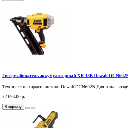
Гвоздезабиватель аккумуляторный XR 18В Dewalt DCN692
Технические характеристики Dewalt DCN692N Для типа гвозде
32 694.00 р.
В корзину