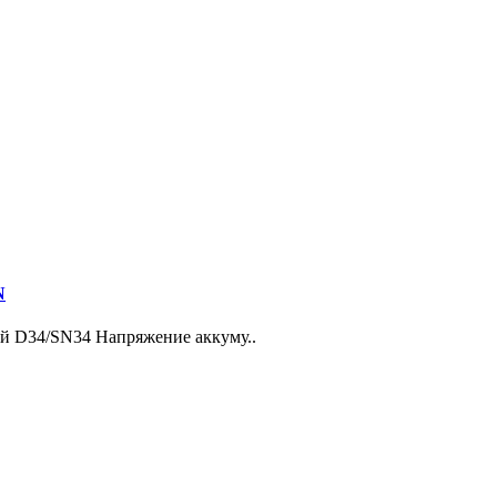
N
й D34/SN34 Напряжение аккуму..